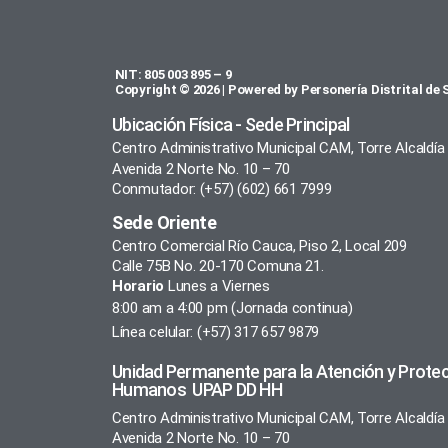
NIT: 805 003 895 – 9
Copyright © 2026 | Powered by Personería Distrital de 
Ubicación Física - Sede Principal
Centro Administrativo Municipal CAM, Torre Alcaldía
Avenida 2 Norte No. 10 – 70
Conmutador: (+57) (602) 661 7999
Sede Oriente
Centro Comercial Río Cauca, Piso 2, Local 209
Calle 75B No. 20-170 Comuna 21.
Horario
Lunes a Viernes
8:00 am a 4:00 pm (Jornada continua)
Línea celular: (+57) 317 657 9879
Unidad Permanente para la Atención y Prote
Humanos UPAP DD HH
Centro Administrativo Municipal CAM, Torre Alcaldía
Avenida 2 Norte No. 10 – 70