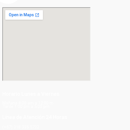
Horario Lunes a Viernes
Mañana 8:00 am a 12:00 m
Tarde 1:00 pm a 5:00 pm
Línea de Atención 24 Horas
(+57) 318 335 5722