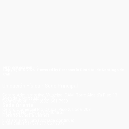
NIT: 805 003 895 – 9
Copyright © 2026 | Powered by Personería Distrital de Santiago de
Cali
Ubicación Física - Sede Principal
Centro Administrativo Municipal CAM, Torre Alcaldía Piso 13
Avenida 2 Norte No. 10 – 70
Conmutador: (+57) (602) 661 7999
Sede Oriente
Centro Comercial Río Cauca, Piso 2, Local 209
Calle 75B No. 20-170 Comuna 21.
Horario
Lunes a Viernes
8:00 am a 4:00 pm (Jornada continua)
Línea celular: (+57) 317 657 9879