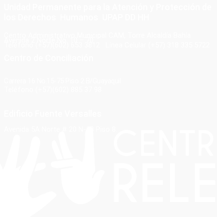
Unidad Permanente para la Atención y Protección de
los Derechos Humanos UPAP DD HH
Centro Administrativo Municipal CAM, Torre Alcaldía Bahía
Avenida 2 Norte No. 10 – 70
Teléfono (+57)(602) 653 3812 Línea Celular (+57) 318 335 5722
Centro de Conciliación
Carrera 16 No.15-75 Piso 2 B/Guayaquil
Teléfono (+57)(602) 885 37 98
Edificio Fuente Versalles
Avenida 5A Norte # 20 N-08 Piso 8.