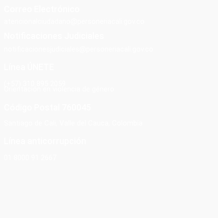
Correo Electrónico
atencionalciudadano@personeriacali.gov.co
Notificaciones Judiciales
notificacionesjudiciales@personeriacali.gov.co
Línea ÚNETE
(+57) 310 895 2059
Orientación en violencia de género
Código Postal 760045
Santiago de Cali, Valle del Cauca, Colombia
Línea anticorrupción
01 8000 91 2667