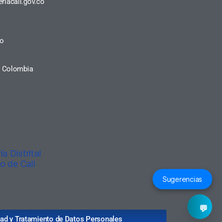
riacali.gov.co
ro
a, Colombia
Sugerencias
💬
idad y Tratamiento de Datos Personales