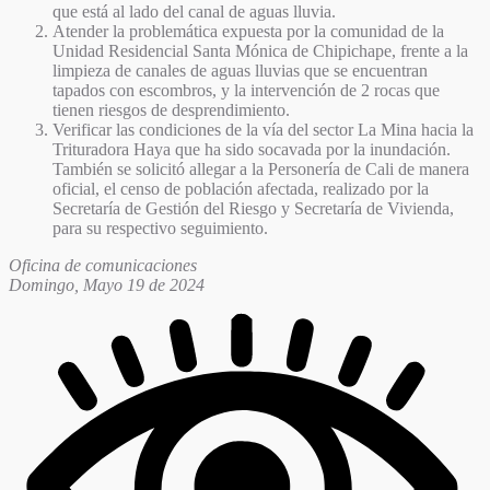
que está al lado del canal de aguas lluvia.
Atender la problemática expuesta por la comunidad de la
Unidad Residencial Santa Mónica de Chipichape, frente a la
limpieza de canales de aguas lluvias que se encuentran
tapados con escombros, y la intervención de 2 rocas que
tienen riesgos de desprendimiento.
Verificar las condiciones de la vía del sector La Mina hacia la
Trituradora Haya que ha sido socavada por la inundación.
También se solicitó allegar a la Personería de Cali de manera
oficial, el censo de población afectada, realizado por la
Secretaría de Gestión del Riesgo y Secretaría de Vivienda,
para su respectivo seguimiento.
Oficina de comunicaciones
Domingo, Mayo 19 de 2024