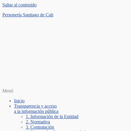
Saltar al contenido
Personería Santiago de Cali
Menú
Inicio
Transparencia y acceso
a la información pública
1. Información de la Entidad
2. Normativa
3. Contratación