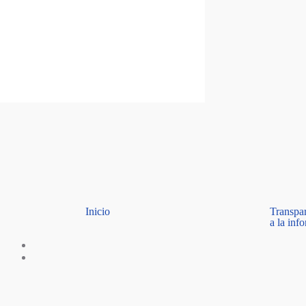
Saltar al contenido
Personería Santiago de Cali
Inicio
Transpa
a la inf