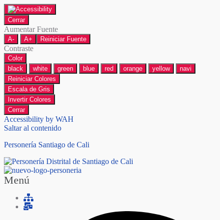
Cerrar
Aumentar Fuente
A-
A+
Reiniciar Fuente
Contraste
Color
black
white
green
blue
red
orange
yellow
navi
Reiniciar Colores
Escala de Gris
Invertir Colores
Cerrar
Accessibility by WAH
Saltar al contenido
Personería Santiago de Cali
Menú