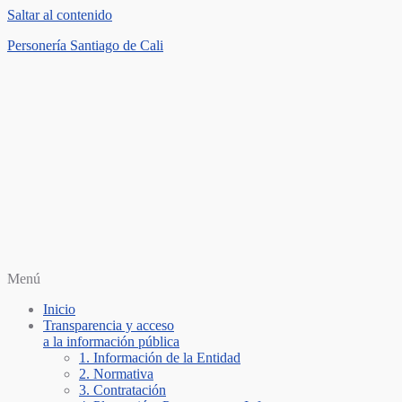
Saltar al contenido
Personería Santiago de Cali
Menú
Inicio
Transparencia y acceso
a la información pública
1. Información de la Entidad
2. Normativa
3. Contratación