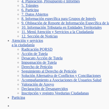
4. Planeación, Presupuesto e Informes
5. Trámites
6. Participa
7. Datos Abiertos
8. Información específica para Grupos de Interés
9. Obligación de Reporte de Información Específica de l
10. Información Tributaria en Entidades Territoriales
11. Menú Atención y Servicios a la Ciudadanía
12. Sección de Noticias
Atención y servicios
a la ciudadanía
Radicación PQRSD
Acción de Tutela
Desacato Acción de Tutela
Impugnación de Tutela
Derecho de Petición
Seguimiento al Derecho de Petición
Solución Alternativa de Conflictos y Conciliaciones
Acompañamiento a Asociaciones de Usuarios Salud
Valoración de Apoyo
Declaración de Desaparecidos
Inscripción y registro Veedurias Ciudadanas
Participa