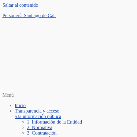
Saltar al contenido
Personería Santiago de Cali
Menú
Inicio
Transparencia y acceso
a la información pública
1. Información de la Entidad
2. Normativa
3. Contratación