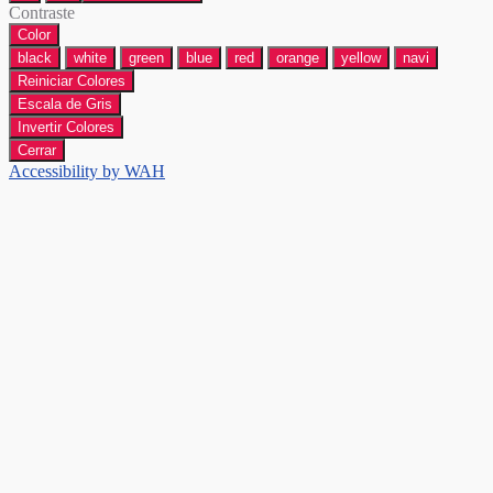
Contraste
Color
black
white
green
blue
red
orange
yellow
navi
Reiniciar Colores
Escala de Gris
Invertir Colores
Cerrar
Accessibility by WAH