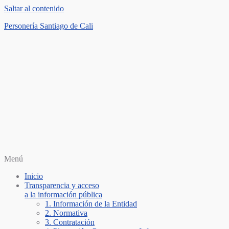
Saltar al contenido
Personería Santiago de Cali
Menú
Inicio
Transparencia y acceso
a la información pública
1. Información de la Entidad
2. Normativa
3. Contratación