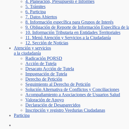
4. Planeación, Presupuesto e Informes
5. Trámites
6. Participa
7. Datos Abiertos
8. Información específica para Grupos de Interés
9. Obligación de Reporte de Información Específica de l
10. Información Tributaria en Entidades Territoriales
11. Menú Atención y Servicios a la Ciudadanía
12. Sección de Noticias
Atención y servicios
a la ciudadanía
Radicación PQRSD
Acción de Tutela
Desacato Acción de Tutela
Impugnación de Tutela
Derecho de Petición
Seguimiento al Derecho de Petición
Solución Alternativa de Conflictos y Conciliaciones
Acompañamiento a Asociaciones de Usuarios Salud
Valoración de Apoyo
Declaración de Desaparecidos
Inscripción y registro Veedurias Ciudadanas
Participa