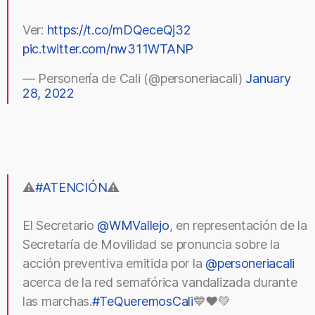
Ver:
https://t.co/mDQeceQj32
pic.twitter.com/nw311WTANP
— Personería de Cali (@personeriacali)
January
28, 2022
⚠️
#ATENCIÓN
⚠️
El Secretario
@WMVallejo
, en representación de la
Secretaría de Movilidad se pronuncia sobre la
acción preventiva emitida por la
@personeriacali
acerca de la red semafórica vandalizada durante
las marchas.
#TeQueremosCali
💙❤️💚