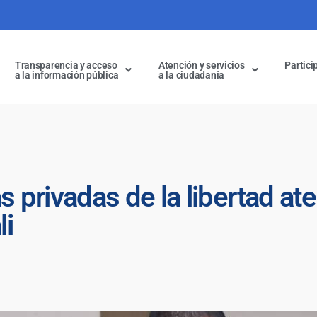
Transparencia y acceso
Atención y servicios
Partici
a la información pública
a la ciudadanía
privadas de la libertad at
li