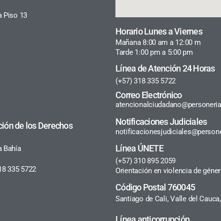
a Piso 13
Horario Lunes a Viernes
Mañana 8:00 am a 12:00 m
Tarde 1:00 pm a 5:00 pm
Línea de Atención 24 Horas
(+57) 318 335 5722
Correo Electrónico
atencionalciudadano@personeria
Notificaciones Judiciales
ción de los Derechos
notificacionesjudiciales@persone
Línea ÚNETE
a Bahía
(+57) 310 895 2059
18 335 5722
Orientación en violencia de géne
Código Postal 760045
Santiago de Cali, Valle del Cauc
Línea anticorrupción