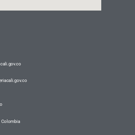
cali.gov.co
riacali.gov.co
ro
a, Colombia