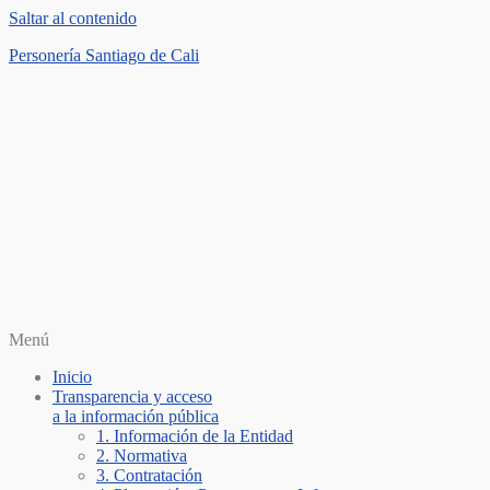
Saltar al contenido
Personería Santiago de Cali
Menú
Inicio
Transparencia y acceso
a la información pública
1. Información de la Entidad
2. Normativa
3. Contratación