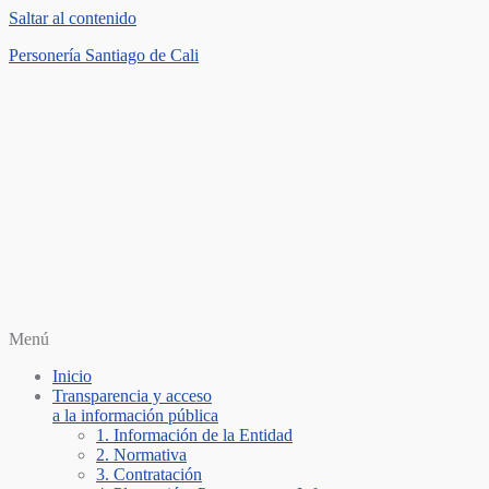
Saltar al contenido
Personería Santiago de Cali
Menú
Inicio
Transparencia y acceso
a la información pública
1. Información de la Entidad
2. Normativa
3. Contratación