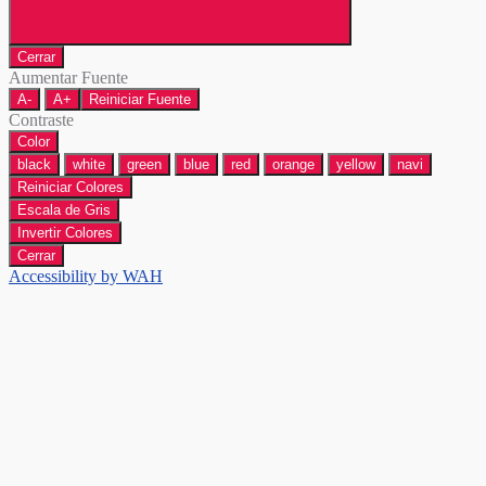
Cerrar
Aumentar Fuente
A-
A+
Reiniciar Fuente
Contraste
Color
black
white
green
blue
red
orange
yellow
navi
Reiniciar Colores
Escala de Gris
Invertir Colores
Cerrar
Accessibility by WAH