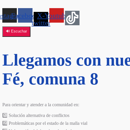
nstagram
Facebook
X-
Youtube
twitter
🔊 Escuchar
Llegamos con nue
Fé, comuna 8
Para orientar y atender a la comunidad en:
1️⃣ Solución alternativa de conflictos
2️⃣ Problemáticas por el estado de la malla vial