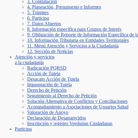
3. Contratación
4. Planeación, Presupuesto e Informes
5. Trámites
6. Participa
7. Datos Abiertos
8. Información específica para Grupos de Interés
9. Obligación de Reporte de Información Específica de l
10. Información Tributaria en Entidades Territoriales
11. Menú Atención y Servicios a la Ciudadanía
12. Sección de Noticias
Atención y servicios
a la ciudadanía
Radicación PQRSD
Acción de Tutela
Desacato Acción de Tutela
Impugnación de Tutela
Derecho de Petición
Seguimiento al Derecho de Petición
Solución Alternativa de Conflictos y Conciliaciones
Acompañamiento a Asociaciones de Usuarios Salud
Valoración de Apoyo
Declaración de Desaparecidos
Inscripción y registro Veedurias Ciudadanas
Participa