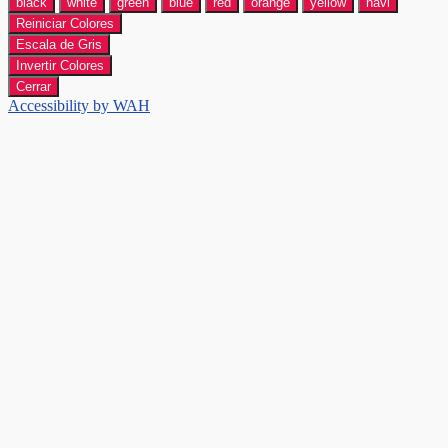
black
white
green
blue
red
orange
yellow
navi
Reiniciar Colores
Escala de Gris
Invertir Colores
Cerrar
Accessibility by WAH