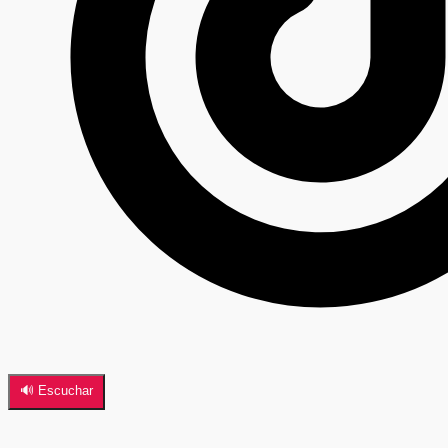
🔊 Escuchar