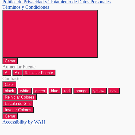
Política de Privacidad y Tratamiento de Datos Personales
Términos y Condiciones
Cerrar
Aumentar Fuente
A-
A+
Reiniciar Fuente
Contraste
Color
black
white
green
blue
red
orange
yellow
navi
Reiniciar Colores
Escala de Gris
Invertir Colores
Cerrar
Accessibility by WAH