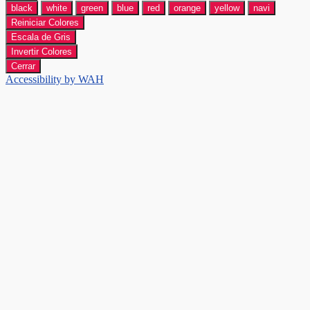
black
white
green
blue
red
orange
yellow
navi
Reiniciar Colores
Escala de Gris
Invertir Colores
Cerrar
Accessibility by WAH