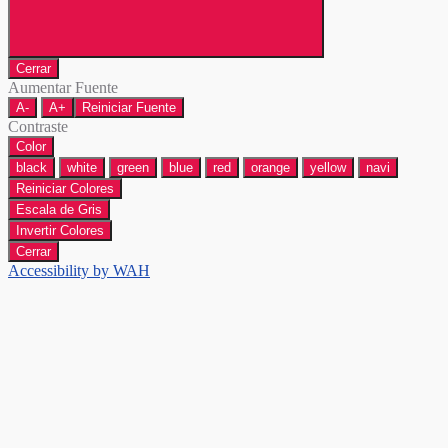
Cerrar
Aumentar Fuente
A-
A+
Reiniciar Fuente
Contraste
Color
black
white
green
blue
red
orange
yellow
navi
Reiniciar Colores
Escala de Gris
Invertir Colores
Cerrar
Accessibility by WAH