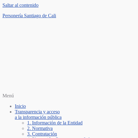
Saltar al contenido
Personería Santiago de Cali
Menú
Inicio
Transparencia y acceso
a la información pública
1. Información de la Entidad
2. Normativa
3. Contratación