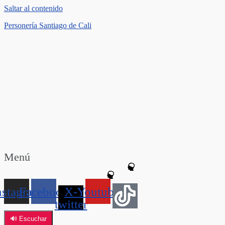
Saltar al contenido
Personería Santiago de Cali
Menú
nstagram
Facebook
X-
Youtube
twitter
🔊 Escuchar