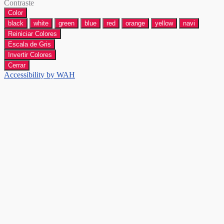
Contraste
Color
black
white
green
blue
red
orange
yellow
navi
Reiniciar Colores
Escala de Gris
Invertir Colores
Cerrar
Accessibility by WAH