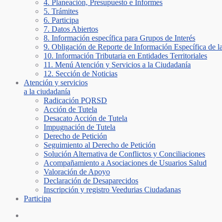
4. Planeación, Presupuesto e Informes
5. Trámites
6. Participa
7. Datos Abiertos
8. Información específica para Grupos de Interés
9. Obligación de Reporte de Información Específica de l
10. Información Tributaria en Entidades Territoriales
11. Menú Atención y Servicios a la Ciudadanía
12. Sección de Noticias
Atención y servicios
a la ciudadanía
Radicación PQRSD
Acción de Tutela
Desacato Acción de Tutela
Impugnación de Tutela
Derecho de Petición
Seguimiento al Derecho de Petición
Solución Alternativa de Conflictos y Conciliaciones
Acompañamiento a Asociaciones de Usuarios Salud
Valoración de Apoyo
Declaración de Desaparecidos
Inscripción y registro Veedurias Ciudadanas
Participa