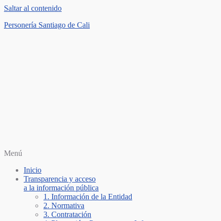
Saltar al contenido
Personería Santiago de Cali
Menú
Inicio
Transparencia y acceso
a la información pública
1. Información de la Entidad
2. Normativa
3. Contratación