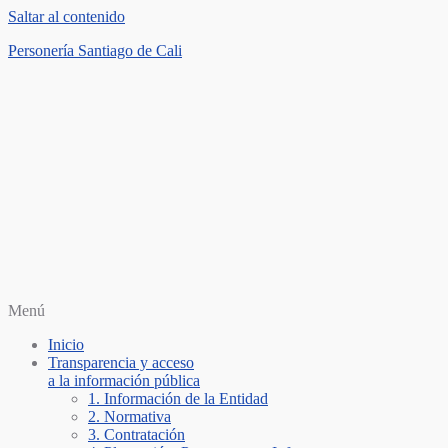
Saltar al contenido
Personería Santiago de Cali
Menú
Inicio
Transparencia y acceso
a la información pública
1. Información de la Entidad
2. Normativa
3. Contratación