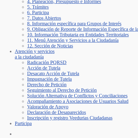
4. Planeación, Presupuesto e Informes
5. Trámites
6. Participa
7. Datos Abiertos
8. Información específica para Grupos de Interés
9. Obligación de Reporte de Información Específica de l
10. Información Tributaria en Entidades Territoriales
11. Menú Atención y Servicios a la Ciudadanía
12. Sección de Noticias
Atención y servicios
a la ciudadanía
Radicación PQRSD
Acción de Tutela
Desacato Acción de Tutela
Impugnación de Tutela
Derecho de Petición
Seguimiento al Derecho de Petición
Solución Alternativa de Conflictos y Conciliaciones
Acompañamiento a Asociaciones de Usuarios Salud
Valoración de Apoyo
Declaración de Desaparecidos
Inscripción y registro Veedurias Ciudadanas
Participa