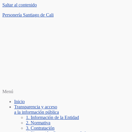
Saltar al contenido
Personería Santiago de Cali
Menú
Inicio
Transparencia y acceso
a la información pública
1. Información de la Entidad
2. Normativa
3. Contratación