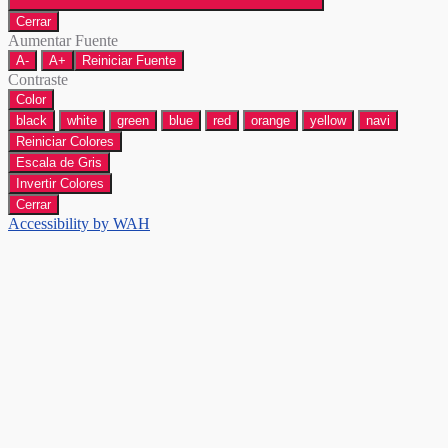
Cerrar
Aumentar Fuente
A-
A+
Reiniciar Fuente
Contraste
Color
black
white
green
blue
red
orange
yellow
navi
Reiniciar Colores
Escala de Gris
Invertir Colores
Cerrar
Accessibility by WAH