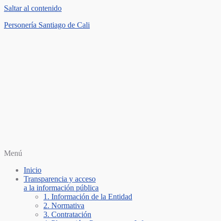
Saltar al contenido
Personería Santiago de Cali
Menú
Inicio
Transparencia y acceso
a la información pública
1. Información de la Entidad
2. Normativa
3. Contratación