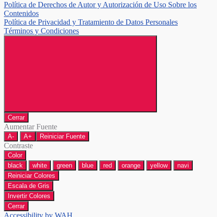
Política de Derechos de Autor y Autorización de Uso Sobre los
Contenidos
Política de Privacidad y Tratamiento de Datos Personales
Términos y Condiciones
Cerrar
Aumentar Fuente
A-
A+
Reiniciar Fuente
Contraste
Color
black
white
green
blue
red
orange
yellow
navi
Reiniciar Colores
Escala de Gris
Invertir Colores
Cerrar
Accessibility by WAH