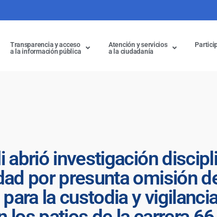
Transparencia y acceso
Atención y servicios
Partici
a la información pública
a la ciudadanía
 abrió investigación discipli
dad por presunta omisión de
 para la custodia y vigilanci
 los patios de la carrera 66