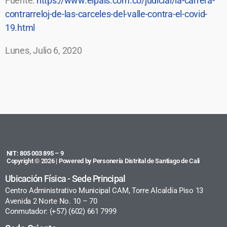
Fuente:
https://www.elpais.com.co/judicial/la-carrera-
contrarreloj-de-las-carceles-del-valle-contra-el-covid-
19.html
Lunes, Julio 6, 2020
NIT: 805 003 895 – 9
Copyright © 2026 | Powered by Personería Distrital de Santiago de Cali
Ubicación Física - Sede Principal
Centro Administrativo Municipal CAM, Torre Alcaldía Piso 13
Avenida 2 Norte No. 10 – 70
Conmutador: (+57) (602) 661 7999