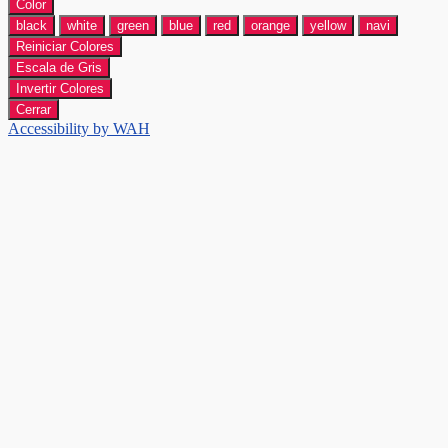
Color
black
white
green
blue
red
orange
yellow
navi
Reiniciar Colores
Escala de Gris
Invertir Colores
Cerrar
Accessibility by WAH