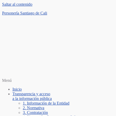
Saltar al contenido
Personería Santiago de Cali
Menú
Inicio
Transparencia y acceso
a la información pública
1. Información de la Entidad
2. Normativa
3. Contratación