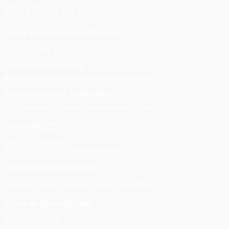
Mañana 8:00 am a 12:00 m
Tarde 1:00 pm a 5:00 pm
Línea de Atención 24 Horas
(+57) 318 335 5722
Correo Electrónico
atencionalciudadano@personeriacali.gov.co
Notificaciones Judiciales
notificacionesjudiciales@personeriacali.gov.co
Línea ÚNETE
(+57) 310 895 2059
Orientación en violencia de género
Código Postal 760045
Santiago de Cali, Valle del Cauca, Colombia
Línea anticorrupción
01 8000 91 2667