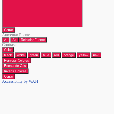
Cerrar
Aumentar Fuente
A-
A+
Reiniciar Fuente
Contraste
Color
black
white
green
blue
red
orange
yellow
navi
Reiniciar Colores
Escala de Gris
Invertir Colores
Cerrar
Accessibility by WAH