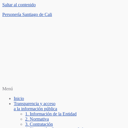
Saltar al contenido
Personería Santiago de Cali
Menú
Inicio
Transparencia y acceso
a la información pública
1. Información de la Entidad
2. Normativa
3. Contratación