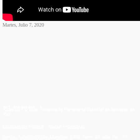
Martes, Julio 7, 2020
NIT: 805 003 895 – 9
Copyright © 2026 | Powered by Personería Distrital de Santiago de
Cali
Ubicación Física - Sede Principal
Centro Administrativo Municipal CAM, Torre Alcaldía Piso 13