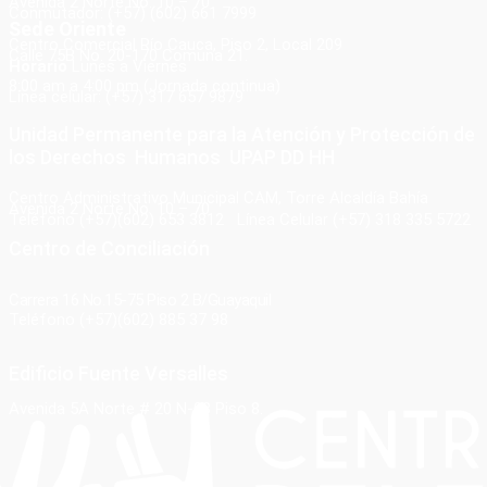
Avenida 2 Norte No. 10 – 70
Conmutador: (+57) (602) 661 7999
Sede Oriente
Centro Comercial Río Cauca, Piso 2, Local 209
Calle 75B No. 20-170 Comuna 21.
Horario
Lunes a Viernes
8:00 am a 4:00 pm (Jornada continua)
Línea celular: (+57) 317 657 9879
Unidad Permanente para la Atención y Protección de
los Derechos Humanos UPAP DD HH
Centro Administrativo Municipal CAM, Torre Alcaldía Bahía
Avenida 2 Norte No. 10 – 70
Teléfono (+57)(602) 653 3812 Línea Celular (+57) 318 335 5722
Centro de Conciliación
Carrera 16 No.15-75 Piso 2 B/Guayaquil
Teléfono (+57)(602) 885 37 98
Edificio Fuente Versalles
Avenida 5A Norte # 20 N-08 Piso 8.