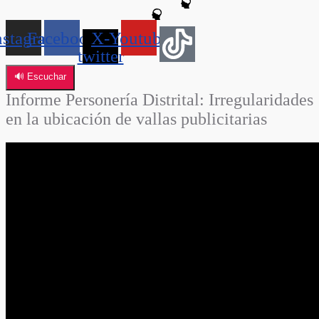
nstagram
Facebook
X-
Youtube
twitter
🔊 Escuchar
Informe Personería Distrital: Irregularidades
en la ubicación de vallas publicitarias