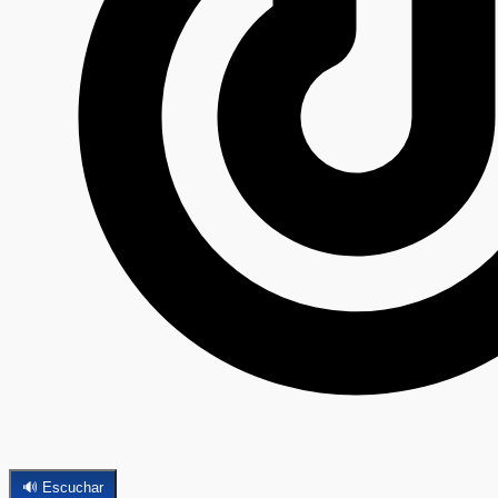
🔊 Escuchar