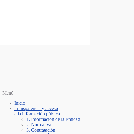
Saltar al contenido
Personería Santiago de Cali
Menú
Inicio
Transparencia y acceso
a la información pública
1. Información de la Entidad
2. Normativa
3. Contratación