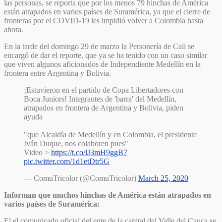
las personas, se reporta que por los menos 79 hinchas de América
están atrapados en varios países de Suramérica, ya que el cierre de
fronteras por el COVID-19 les impidió volver a Colombia hasta
ahora.
En la tarde del domingo 29 de marzo la Personería de Cali se
encargó de dar el reporte, que ya se ha tenido con un caso similar
que viven algunos aficionados de Independiente Medellín en la
frontera entre Argentina y Bolivia.
¡Estuvieron en el partido de Copa Libertadores con
Boca Juniors! Integrantes de 'barra' del Medellín,
atrapados en frontera de Argentina y Bolivia, piden
ayuda
"que Alcaldía de Medellín y en Colombia, el presidente
Iván Duque, nos colaboren pues"
Video >
https://t.co/lJ3mH9ggB7
pic.twitter.com/1d1etDtr5G
— ComuTricolor (@ComuTricolor)
March 25, 2020
Informan que muchos hinchas de América están atrapados en
varios países de Suramérica:
El el comunicado oficial del ente de la capital del Valle del Cauca se