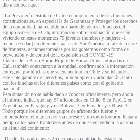
dio a conocer que:
“La Personería Distrital de Cali en cumplimiento de sus funciones
constitucionales, en especial la de Garantizar y Proteger los derechos
de la comunidad, ha recibido por parte de líderes e hinchas del
equipo América de Cali, información sobre la situación que están
viviendo en estos momentos 79 jóvenes (hombres y mujeres -1
menor de edad) en diferentes países de Sur América, a raíz del cierre
de fronteras, acciones tomadas por los gobiernos como forma de
prevención y de control de la expansión del COVID -19.
Líderes de la Barra Barón Rojo y de Barras Unidas ubicadas en
Cali, también contactaron a la entidad, confirmando la información
entregada por hinchas que se encuentran en Chile y solicitando a
este Ente garante de Derechos, brindar apoyo y articulación, tanto
con los hinchas en los diferentes países como con el gobierno
nacional”
Esta situación no se había dado a conocer oficialmente, pero ahora
el informe indica que hay 57 aficionados en Chile, 8 en Perú, 2 en
Argentina, en Paraguay y en Bolivia, 3 en Ecuador y 3 Brasil 3.
Todo porque los diferentes grupos de aficionados fueron y
emprendieron el regreso por vía terrestre y no todos lograron llegar a
tiempo a los pasos fronterizos antes de que se encendiera la alarma
en el sur del continente:
“Desde el pasado jueves 26 de marzo la entidad ha estado en