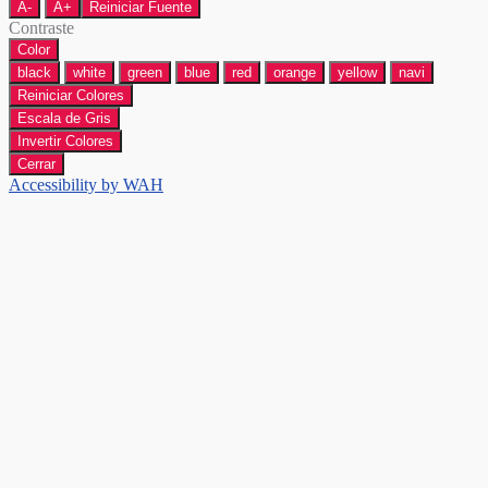
A-
A+
Reiniciar Fuente
Contraste
Color
black
white
green
blue
red
orange
yellow
navi
Reiniciar Colores
Escala de Gris
Invertir Colores
Cerrar
Accessibility by WAH