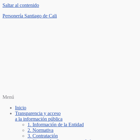
Saltar al contenido
Personería Santiago de Cali
Menú
Inicio
Transparencia y acceso
a la información pública
1. Información de la Entidad
2. Normativa
3. Contratación