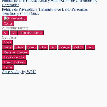
Política de Derechos de Autor y Autorización de Uso Sobre los
Contenidos
Política de Privacidad y Tratamiento de Datos Personales
Términos y Condiciones
Cerrar
Aumentar Fuente
A-
A+
Reiniciar Fuente
Contraste
Color
black
white
green
blue
red
orange
yellow
navi
Reiniciar Colores
Escala de Gris
Invertir Colores
Cerrar
Accessibility by WAH