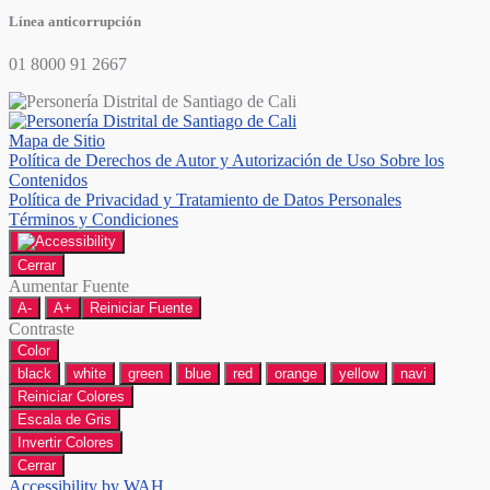
Línea anticorrupción
01 8000 91 2667
Mapa de Sitio
Política de Derechos de Autor y Autorización de Uso Sobre los
Contenidos
Política de Privacidad y Tratamiento de Datos Personales
Términos y Condiciones
Cerrar
Aumentar Fuente
A-
A+
Reiniciar Fuente
Contraste
Color
black
white
green
blue
red
orange
yellow
navi
Reiniciar Colores
Escala de Gris
Invertir Colores
Cerrar
Accessibility by WAH