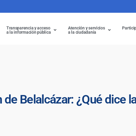
Transparencia y acceso
Atención y servicios
Partici
a la información pública
a la ciudadanía
 de Belalcázar: ¿Qué dice la