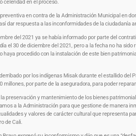
ó celeridad en el proceso.
n preventiva en contra de la Administración Municipal en
 así dar respuesta a las inconformidades de la ciudadanía a
bre del 2021 ya se había informado por parte del contratist
ldía el 30 de diciembre del 2021, pero a la fecha no ha sido r
no haya procedido con la instalación de este bien patrimonial
ribado por los indígenas Misak durante el estallido del Pa
0 millones, por parte de la aseguradora, para poder repara
, la preservación y mantenimiento de los bienes patrimonia
nstamos a la Administración para que gestione de manera inm
ualidades y valores de carácter cultural que representa par
ro de Cali.
n Bravo expresó su inconformismo y dijo que es una “desfa