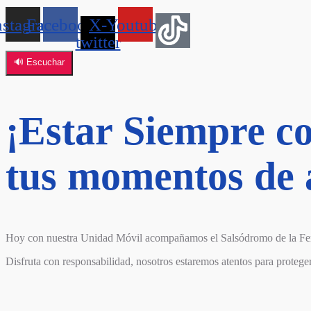
nstagram
Facebook
X-
Youtube
twitter
🔊 Escuchar
¡Estar Siempre c
tus momentos de a
Hoy con nuestra Unidad Móvil acompañamos el Salsódromo de la Fer
Disfruta con responsabilidad, nosotros estaremos atentos para proteg