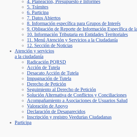
4. Planeación, Presupuesto e Informes
5. Trámites
6. Participa
7. Datos Abiertos
8. Información específica para Grupos de Interés
9. Obligación de Reporte de Información Específica de l
10. Información Tributaria en Entidades Territoriales
11. Menú Atención y Servicios a la Ciudadanía
12. Sección de Noticias
Atención y servicios
a la ciudadanía
Radicación PQRSD
Acción de Tutela
Desacato Acción de Tutela
Impugnación de Tutela
Derecho de Petición
Seguimiento al Derecho de Petición
Solución Alternativa de Conflictos y Conciliaciones
Acompañamiento a Asociaciones de Usuarios Salud
Valoración de Apoyo
Declaración de Desaparecidos
Inscripción y registro Veedurias Ciudadanas
Participa