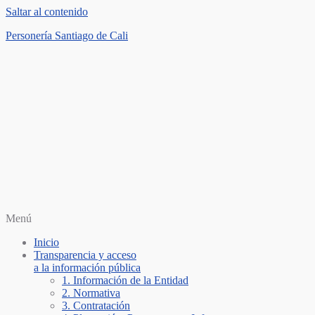
Saltar al contenido
Personería Santiago de Cali
Menú
Inicio
Transparencia y acceso
a la información pública
1. Información de la Entidad
2. Normativa
3. Contratación