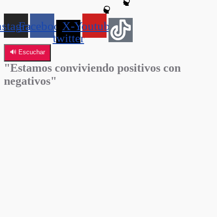
nstagram
Facebook
X-
Youtube
twitter
🔊 Escuchar
"Estamos conviviendo positivos con
negativos"