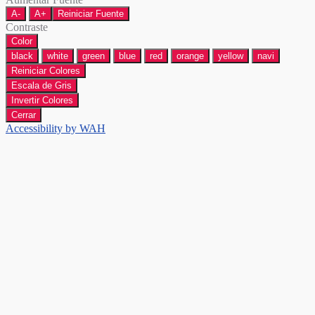
A-
A+
Reiniciar Fuente
Contraste
Color
black
white
green
blue
red
orange
yellow
navi
Reiniciar Colores
Escala de Gris
Invertir Colores
Cerrar
Accessibility by WAH