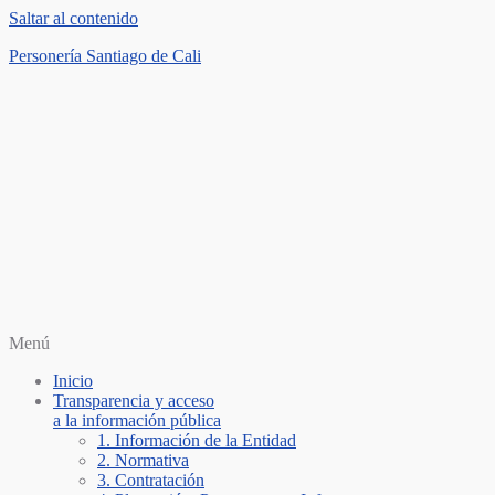
Saltar al contenido
Personería Santiago de Cali
Menú
Inicio
Transparencia y acceso
a la información pública
1. Información de la Entidad
2. Normativa
3. Contratación