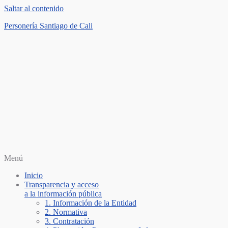
Saltar al contenido
Personería Santiago de Cali
Menú
Inicio
Transparencia y acceso
a la información pública
1. Información de la Entidad
2. Normativa
3. Contratación