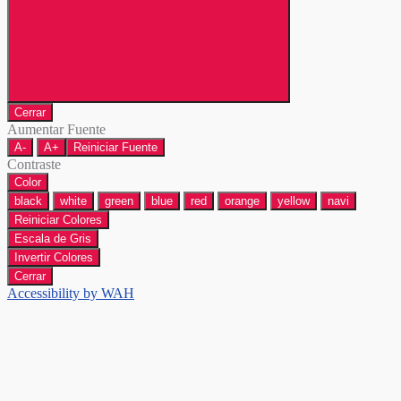
Cerrar
Aumentar Fuente
A-
A+
Reiniciar Fuente
Contraste
Color
black
white
green
blue
red
orange
yellow
navi
Reiniciar Colores
Escala de Gris
Invertir Colores
Cerrar
Accessibility by WAH