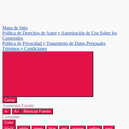
Mapa de Sitio
Política de Derechos de Autor y Autorización de Uso Sobre los
Contenidos
Política de Privacidad y Tratamiento de Datos Personales
Términos y Condiciones
Cerrar
Aumentar Fuente
A-
A+
Reiniciar Fuente
Contraste
Color
black
white
green
blue
red
orange
yellow
navi