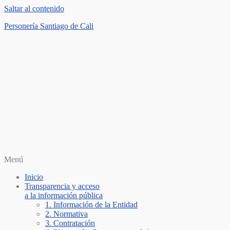
Saltar al contenido
Personería Santiago de Cali
Menú
Inicio
Transparencia y acceso
a la información pública
1. Información de la Entidad
2. Normativa
3. Contratación