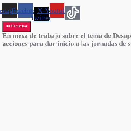
nstagram
Facebook
X-
Youtube
twitter
🔊 Escuchar
En mesa de trabajo sobre el tema de Desapar
acciones para dar inicio a las jornadas de 