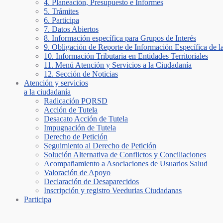
4. Planeación, Presupuesto e Informes
5. Trámites
6. Participa
7. Datos Abiertos
8. Información específica para Grupos de Interés
9. Obligación de Reporte de Información Específica de l
10. Información Tributaria en Entidades Territoriales
11. Menú Atención y Servicios a la Ciudadanía
12. Sección de Noticias
Atención y servicios
a la ciudadanía
Radicación PQRSD
Acción de Tutela
Desacato Acción de Tutela
Impugnación de Tutela
Derecho de Petición
Seguimiento al Derecho de Petición
Solución Alternativa de Conflictos y Conciliaciones
Acompañamiento a Asociaciones de Usuarios Salud
Valoración de Apoyo
Declaración de Desaparecidos
Inscripción y registro Veedurias Ciudadanas
Participa