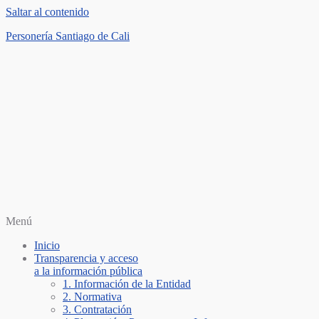
Saltar al contenido
Personería Santiago de Cali
Menú
Inicio
Transparencia y acceso
a la información pública
1. Información de la Entidad
2. Normativa
3. Contratación