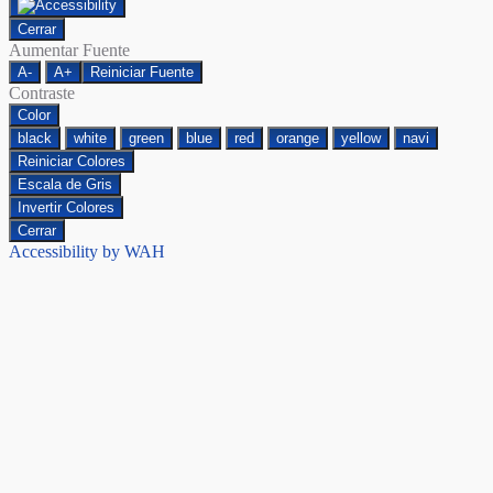
Cerrar
Aumentar Fuente
A-
A+
Reiniciar Fuente
Contraste
Color
black
white
green
blue
red
orange
yellow
navi
Reiniciar Colores
Escala de Gris
Invertir Colores
Cerrar
Accessibility by WAH