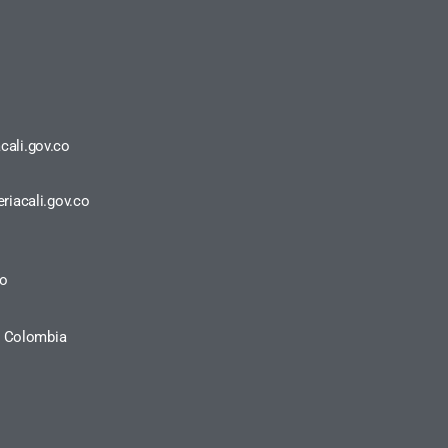
cali.gov.co
riacali.gov.co
ro
a, Colombia