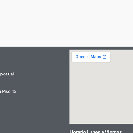
o de Cali
a Piso 13
Horario Lunes a Viernes