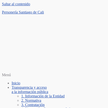
Saltar al contenido
Personería Santiago de Cali
Menú
Inicio
Transparencia y acceso
a la información pública
1. Información de la Entidad
2. Normativa
3. Contratación