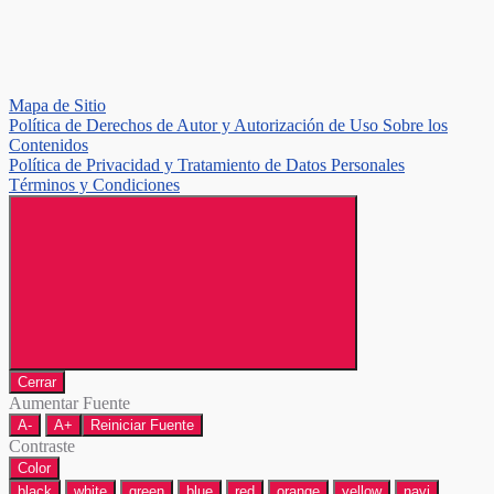
Mapa de Sitio
Política de Derechos de Autor y Autorización de Uso Sobre los
Contenidos
Política de Privacidad y Tratamiento de Datos Personales
Términos y Condiciones
Cerrar
Aumentar Fuente
A-
A+
Reiniciar Fuente
Contraste
Color
black
white
green
blue
red
orange
yellow
navi