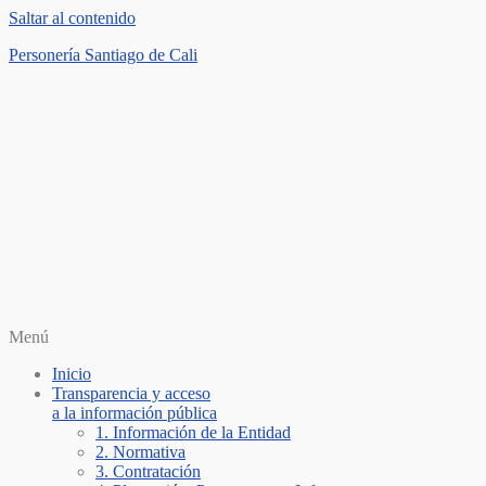
Saltar al contenido
Personería Santiago de Cali
Menú
Inicio
Transparencia y acceso
a la información pública
1. Información de la Entidad
2. Normativa
3. Contratación