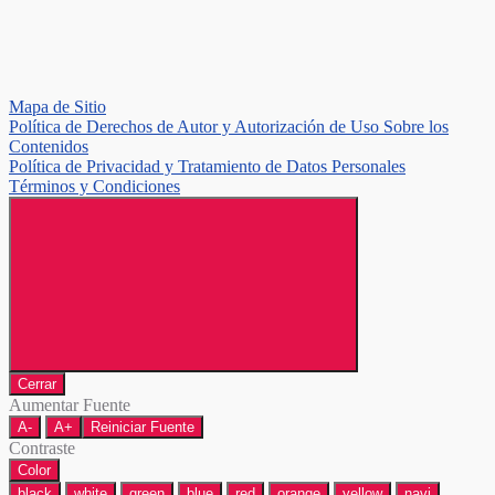
Mapa de Sitio
Política de Derechos de Autor y Autorización de Uso Sobre los
Contenidos
Política de Privacidad y Tratamiento de Datos Personales
Términos y Condiciones
Cerrar
Aumentar Fuente
A-
A+
Reiniciar Fuente
Contraste
Color
black
white
green
blue
red
orange
yellow
navi