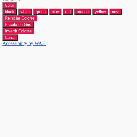
Color
black
white
green
blue
red
orange
yellow
navi
Reiniciar Colores
Escala de Gris
Invertir Colores
Cerrar
Accessibility by WAH