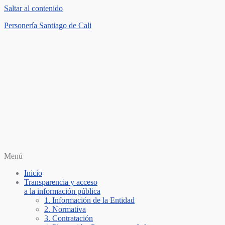
Saltar al contenido
Personería Santiago de Cali
Menú
Inicio
Transparencia y acceso
a la información pública
1. Información de la Entidad
2. Normativa
3. Contratación