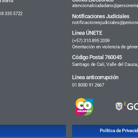
a Bahía
atencionalciudadano@personeria
18 335 5722
Notificaciones Judiciales
notificacionesjudiciales@persone
Línea ÚNETE
(+57) 310 895 2059
Orientación en violencia de géne
Código Postal 760045
Santiago de Cali, Valle del Cauc
Línea anticorrupción
01 8000 91 2667
Política de Privac