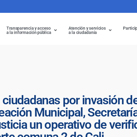
Transparencia y acceso
Atención y servicios
Partici
a la información pública
a la ciudadanía
 ciudadanas por invasión de
ación Municipal, Secretarí
sticia un operativo de verifi
orte comuna 2 de Cali