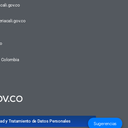
cali.gov.co
riacali.gov.co
ro
a, Colombia
idad y Tratamiento de Datos Personales
Sugerencias