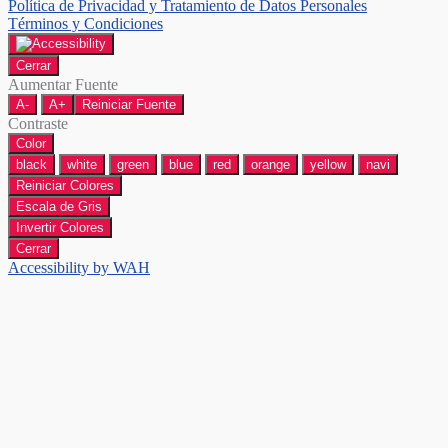
Política de Privacidad y Tratamiento de Datos Personales
Términos y Condiciones
Cerrar
Aumentar Fuente
A-
A+
Reiniciar Fuente
Contraste
Color
black
white
green
blue
red
orange
yellow
navi
Reiniciar Colores
Escala de Gris
Invertir Colores
Cerrar
Accessibility by WAH