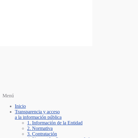
Saltar al contenido
Personería Santiago de Cali
Menú
Inicio
Transparencia y acceso
a la información pública
1. Información de la Entidad
2. Normativa
3. Contratación