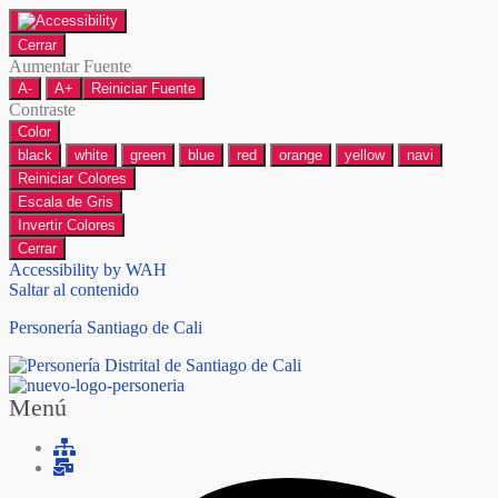
Cerrar
Aumentar Fuente
A-
A+
Reiniciar Fuente
Contraste
Color
black
white
green
blue
red
orange
yellow
navi
Reiniciar Colores
Escala de Gris
Invertir Colores
Cerrar
Accessibility by WAH
Saltar al contenido
Personería Santiago de Cali
Menú