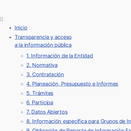
Menú
Inicio
Transparencia y acceso
a la información pública
1. Información de la Entidad
2. Normativa
3. Contratación
4. Planeación, Presupuesto e Informes
5. Trámites
6. Participa
7. Datos Abiertos
8. Información específica para Grupos de I
9. Obligación de Reporte de Información Es