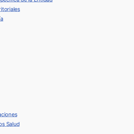
itoriales
ía
iaciones
os Salud