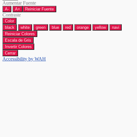
Aumentar Fuente
A-
A+
Reiniciar Fuente
Contraste
Color
black
white
green
blue
red
orange
yellow
navi
Reiniciar Colores
Escala de Gris
Invertir Colores
Cerrar
Accessibility by WAH