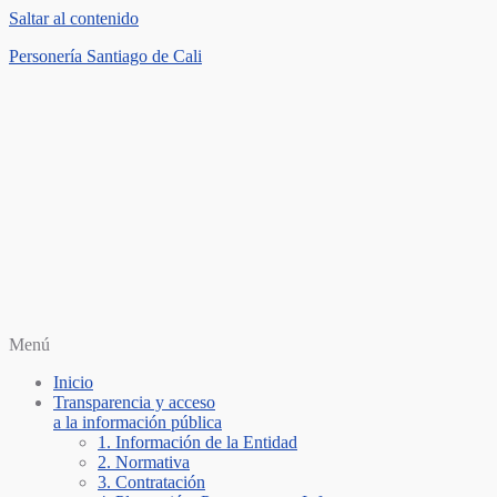
Saltar al contenido
Personería Santiago de Cali
Menú
Inicio
Transparencia y acceso
a la información pública
1. Información de la Entidad
2. Normativa
3. Contratación