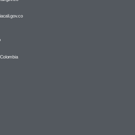
iacali.gov.co
o
, Colombia