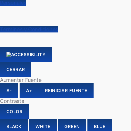
Personales
Términos y Condiciones
CERRAR
Aumentar Fuente
A-
A+
REINICIAR FUENTE
Contraste
COLOR
BLACK
WHITE
GREEN
BLUE