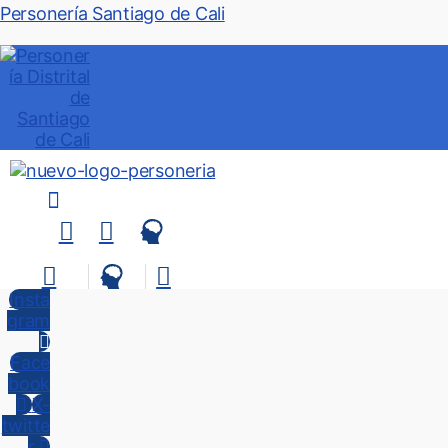
Personería Santiago de Cali
Menú
Insta
gram
Face
book
X-
twitte
r